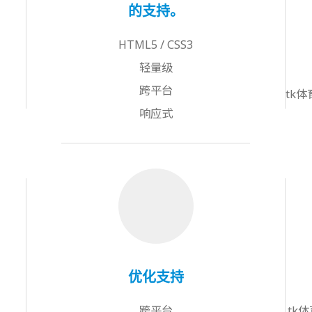
的支持。
HTML5 / CSS3
轻量级
跨平台
tk
响应式
优化支持
跨平台
tk