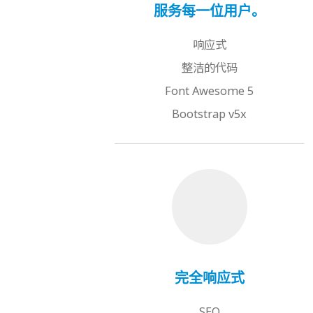
服务每一位用户。
响应式
整洁的代码
Font Awesome 5
Bootstrap v5x
完全响应式
SEO