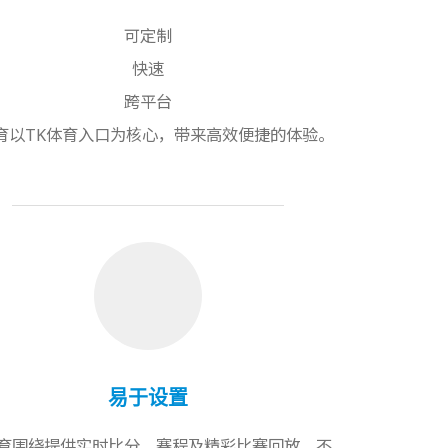
可定制
快速
跨平台
体育以TK体育入口为核心，带来高效便捷的体验。
易于设置
体育围绕提供实时比分、赛程及精彩比赛回放。不